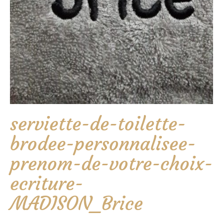
serviette-de-toilette-
brodee-personnalisee-
prenom-de-votre-choix-
ecriture-
MADISON_Brice