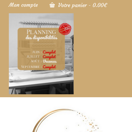
Mon compte
Votre panier
-
0.00
€