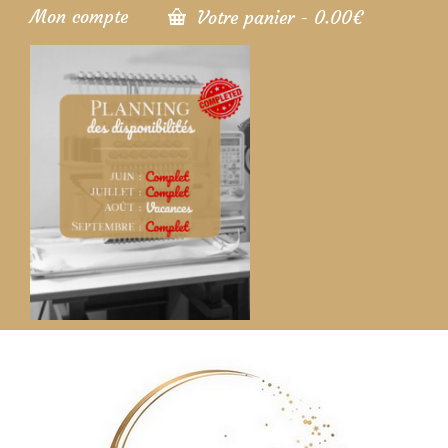
Mon compte
Votre panier
-
0.00
€