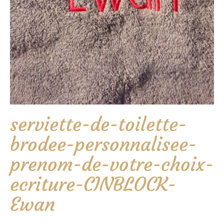
serviette-de-toilette-
brodee-personnalisee-
prenom-de-votre-choix-
ecriture-CINBLOCK-
Ewan