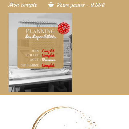
Mon compte
Votre panier
-
0.00
€