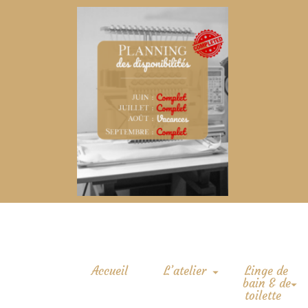
Accueil
L’atelier
Linge de
bain & de
toilette