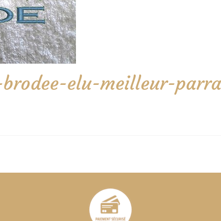
te-brodee-elu-meilleur-par