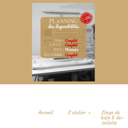
Accueil
L’atelier
Linge de
bain & de
toilette