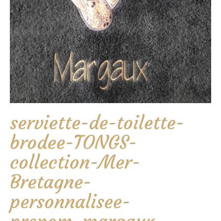
serviette-de-toilette-
brodee-TONGS-
collection-Mer-
Bretagne-
personnalisee-