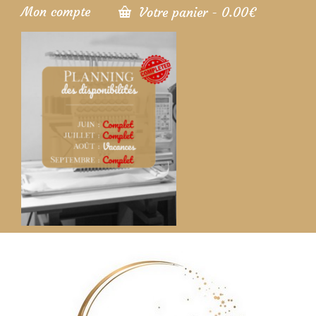
Mon compte
Votre panier
-
0.00
€