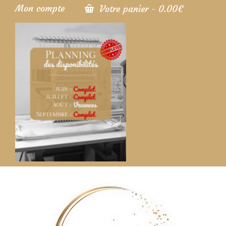
Mon compte
Votre panier
-
0.00
€