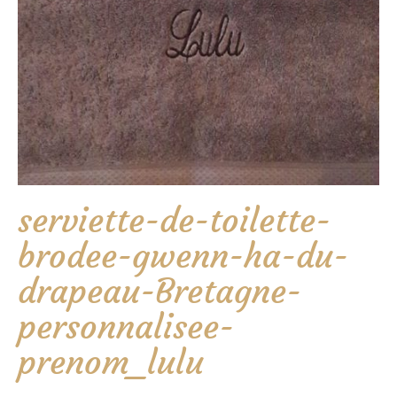
serviette-de-toilette-
brodee-gwenn-ha-du-
drapeau-Bretagne-
personnalisee-
prenom_lulu