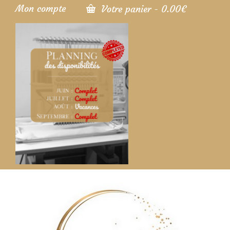
Mon compte
Votre panier
-
0.00
€