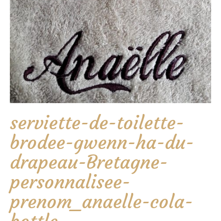
serviette-de-toilette-
brodee-gwenn-ha-du-
drapeau-Bretagne-
personnalisee-
prenom_anaelle-cola-