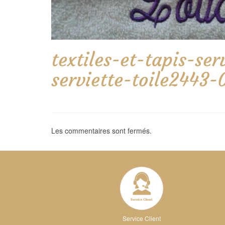
textiles-et-tapis-se
serviette-toile2443
Les commentaires sont fermés.
Service Client