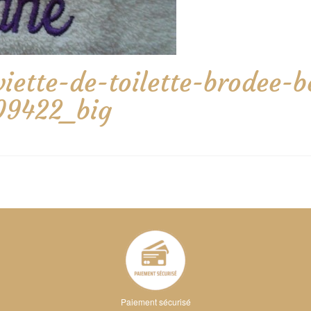
rviette-de-toilette-brodee
-09422_big
Paiement sécurisé