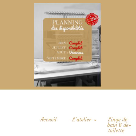
Accueil
L’atelier
Linge de
bain & de
toilette