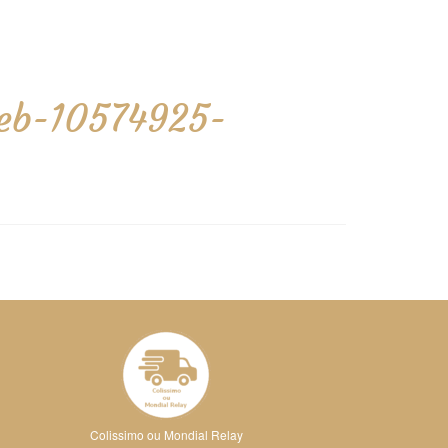
-beb-10574925-
Colissimo ou Mondial Relay