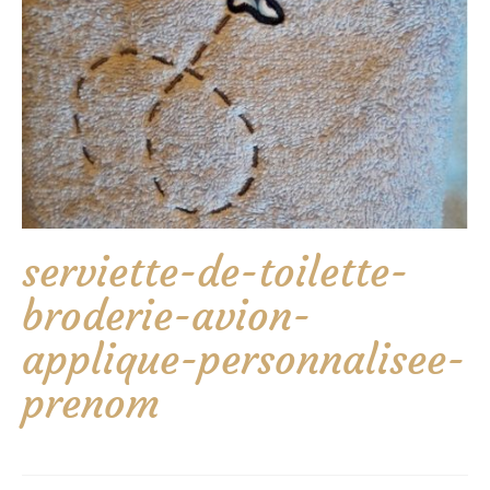
serviette-de-toilette-
broderie-avion-
applique-personnalisee-
prenom