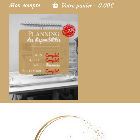
Mon compte
Votre panier
-
0.00
€