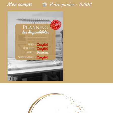
Mon compte
Votre panier
-
0.00
€