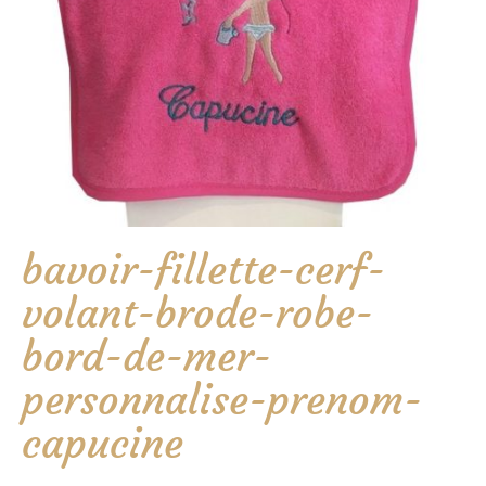
bavoir-fillette-cerf-
volant-brode-robe-
bord-de-mer-
personnalise-prenom-
capucine