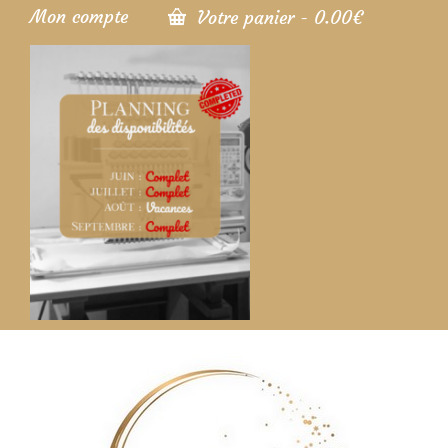
Mon compte
Votre panier
-
0.00
€