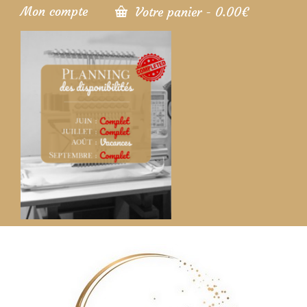
Mon compte
Votre panier
-
0.00
€