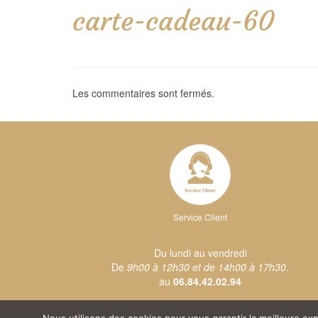
carte-cadeau-60
Les commentaires sont fermés.
Service Client
Du lundi au vendredi
De
9h00 à 12h30 et de 14h00 à 17h30
.
au
06.84.42.02.94