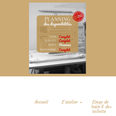
Accueil
L’atelier
Linge de
bain & de
toilette