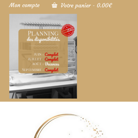
Mon compte
Votre panier
-
0.00
€