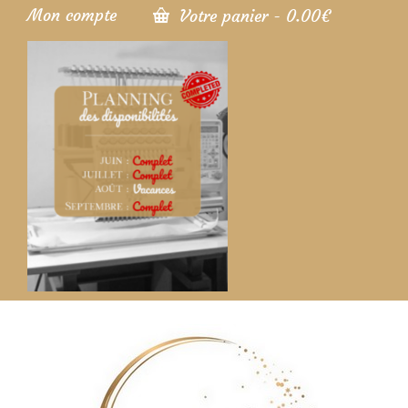
Mon compte
Votre panier
-
0.00
€