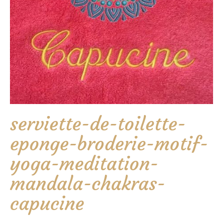
serviette-de-toilette-
eponge-broderie-motif-
yoga-meditation-
mandala-chakras-
capucine