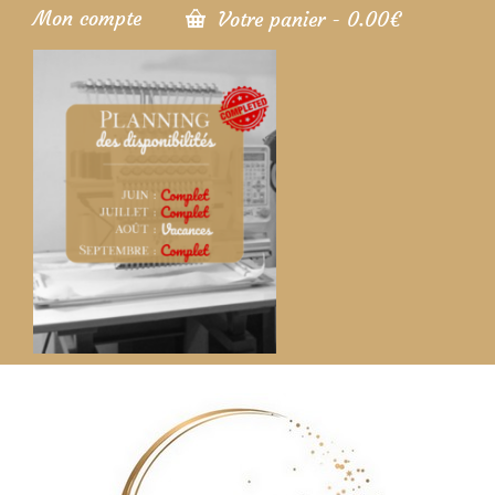
Mon compte
Votre panier
-
0.00
€