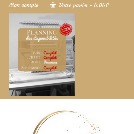
Mon compte
Votre panier
-
0.00
€