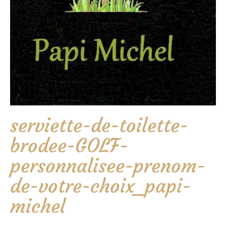
serviette-de-toilette-
brodee-GOLF-
personnalisee-prenom-
de-votre-choix_papi-
michel