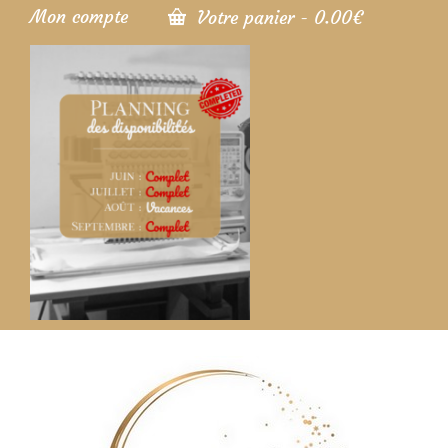
Mon compte
Votre panier
-
0.00
€