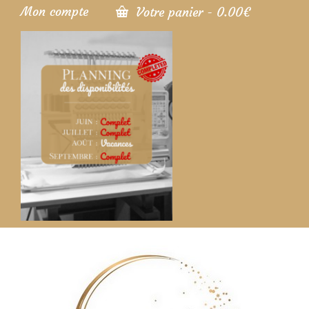
Mon compte
Votre panier
-
0.00
€