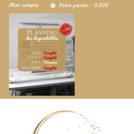
Mon compte
Votre panier
-
0.00
€