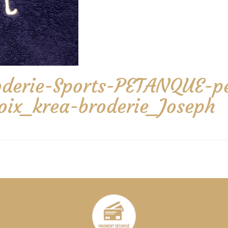
oderie-Sports-PETANQUE-pe
oix_krea-broderie_Joseph