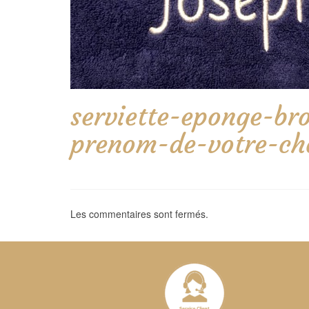
serviette-eponge-br
prenom-de-votre-ch
Les commentaires sont fermés.