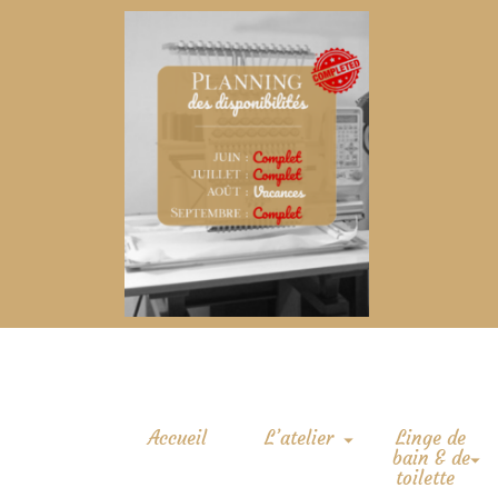
Accueil
L’atelier
Linge de
bain & de
toilette