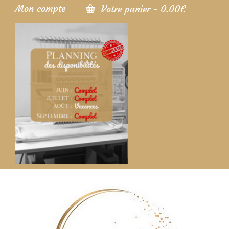
Mon compte
Votre panier
-
0.00
€