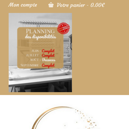
Mon compte
Votre panier
-
0.00
€