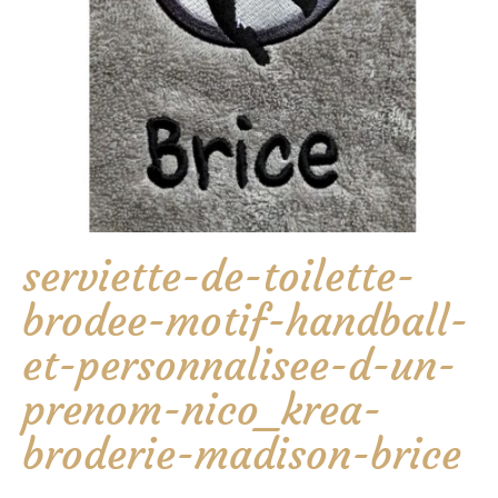
serviette-de-toilette-
brodee-motif-handball-
et-personnalisee-d-un-
prenom-nico_krea-
broderie-madison-brice