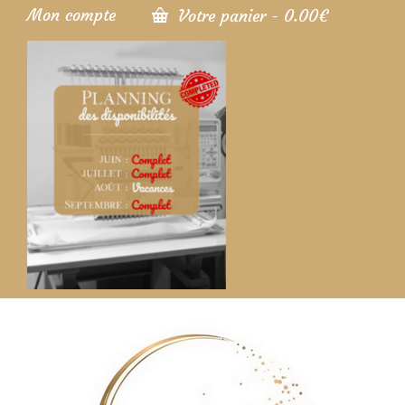
Mon compte
Votre panier
-
0.00
€