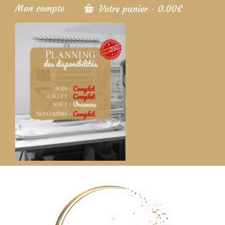
Mon compte
Votre panier
-
0.00
€