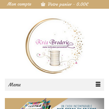
Mon compte
Votre panier
-
0.00
€
Menu