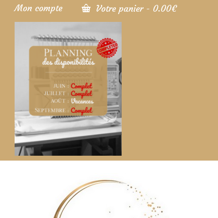
Mon compte
Votre panier
-
0.00
€