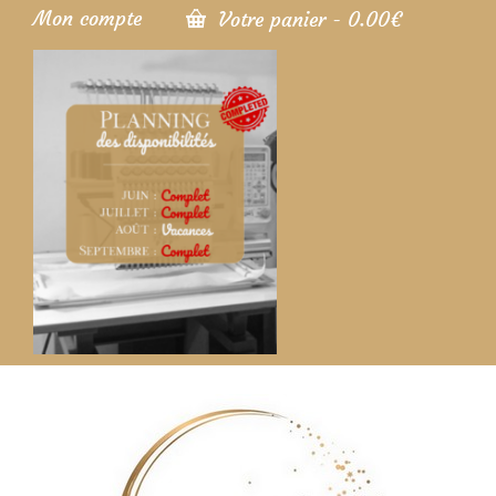
Mon compte
Votre panier
-
0.00
€