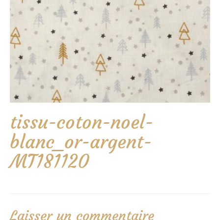
tissu-coton-noel-
blanc_or-argent-
MT181120
Laisser un commentaire