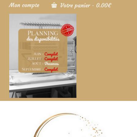
Mon compte
Votre panier
-
0.00
€