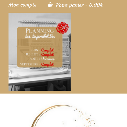
Mon compte
Votre panier
-
0.00
€